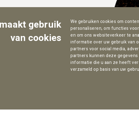
 maakt gebruik
We gebruiken cookies om content
personaliseren, om functies voor
van cookies
en om ons websiteverkeer te ana
informatie over uw gebruik van 
partners voor social media, adve
partners kunnen deze gegevens
informatie die u aan ze heeft ve
verzameld op basis van uw gebru
Contact:
Kantooradres Amsterdam:
T:
+31 (0) 85 070 47 12
Willemsparkweg 82
F: +31 (0) 85 303 12 29
1071 HL Amsterdam
info@pallas.nl
Nederland