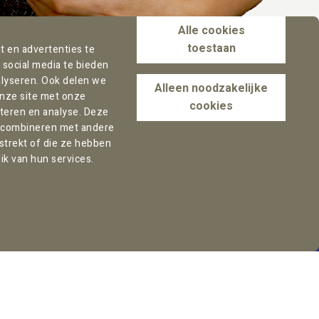
Alle cookies
toestaan
 en advertenties te
 social media te bieden
lyseren. Ook delen we
Alleen noodzakelijke
onze site met onze
cookies
rteren en analyse. Deze
 combineren met andere
rstrekt of die ze hebben
ik van hun services.
Kantooradres Rotterdam:
Marten Meesweg 8
3068 AV Rotterdam
Nederland