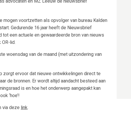
las advocaten en MZ Leeuw de nieuwsbrief
f te mogen voortzetten als opvolger van bureau Kalden
start. Gedurende 16 jaar heeft de Nieuwsbrief
 tot een actuele en gewaardeerde bron van nieuws
 OR-lid.
rste woensdag van de maand (met uitzondering van
orgt ervoor dat nieuwe ontwikkelingen direct te
 naar de bronnen. Er wordt altijd aandacht besteed aan
emingsraad is en hoe het onderwerp aangepakt kan
 ook ‘hoe’!
n via deze
link
.