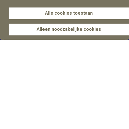
Alle cookies toestaan
Onze laatste publicaties
Alleen noodzakelijke cookies
Het Uber- arrest van 27 januari 2026: handvatten
voor toepassing van het kwalificatiekader
Het volledige artikel leest u hier.
Lees de publicatie
Column Steven Jellinghaus in AS Magazine #10
Lees meer hierover in deze column van Steven Jellinghaus
in AS Magazine #10.
Lees de publicatie
Alle publicaties