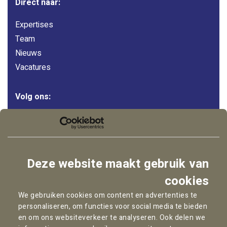
Direct naar:
Expertises
Team
Nieuws
Vacatures
Volg ons:
LinkedIn
Instagram
Facebook
Deze website maakt gebruik van
YouTube
cookies
We gebruiken cookies om content en advertenties te
personaliseren, om functies voor social media te bieden
Copyright © 2026
Pallas Advocaten
en om ons websiteverkeer te analyseren. Ook delen we