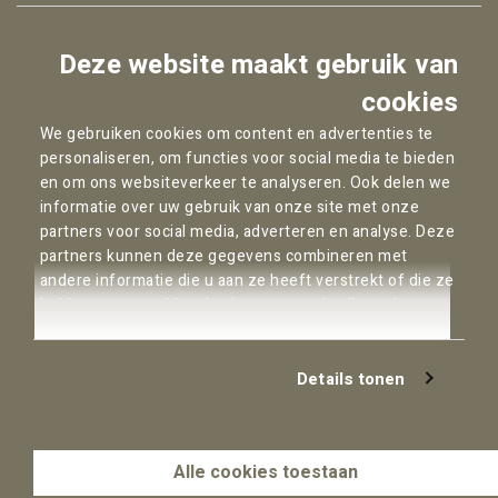
Facebook
Deze website maakt gebruik van
YouTube
cookies
We gebruiken cookies om content en advertenties te
personaliseren, om functies voor social media te bieden
Copyright © 2026
Pallas Advocaten
en om ons websiteverkeer te analyseren. Ook delen we
informatie over uw gebruik van onze site met onze
Privacybeleid
partners voor social media, adverteren en analyse. Deze
Cookie statement
partners kunnen deze gegevens combineren met
Algemene Voorwaarden
andere informatie die u aan ze heeft verstrekt of die ze
Disclaimer
hebben verzameld op basis van uw gebruik van hun
Klachtenregeling
services.
AI-Beleid
Details tonen
Ons kantoor kan geen derdengelden ontvangen omdat
wij geen stichting derdengelden hebben
Alle cookies toestaan