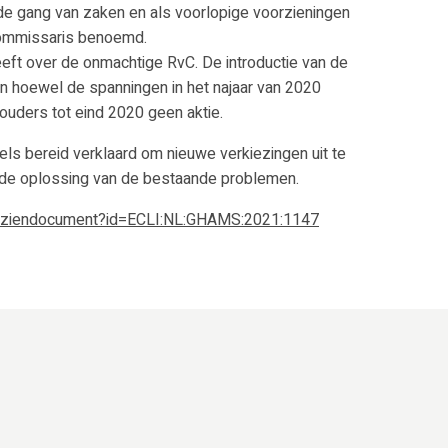
de gang van zaken en als voorlopige voorzieningen
commissaris benoemd.
eeft over de onmachtige RvC. De introductie van de
en hoewel de spanningen in het najaar van 2020
uders tot eind 2020 geen aktie.
ls bereid verklaard om nieuwe verkiezingen uit te
an de oplossing van de bestaande problemen.
l/inziendocument?id=ECLI:NL:GHAMS:2021:1147