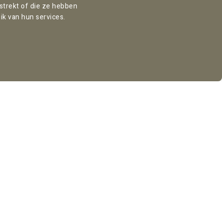
rstrekt of die ze hebben
ik van hun services.
Kantooradres Rotterdam:
Marten Meesweg 8
3068 AV Rotterdam
Nederland
Volg ons: