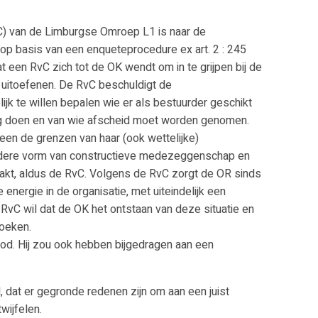
) van de Limburgse Omroep L1 is naar de
p basis van een enqueteprocedure ex art. 2 : 245
at een RvC zich tot de OK wendt om in te grijpen bij de
 uitoefenen. De RvC beschuldigt de
ijk te willen bepalen wie er als bestuurder geschikt
mag doen en van wie afscheid moet worden genomen.
leen de grenzen van haar (ook wettelijke)
dere vorm van constructieve medezeggenschap en
kt, aldus de RvC. Volgens de RvC zorgt de OR sinds
energie in de organisatie, met uiteindelijk een
 RvC wil dat de OK het ontstaan van deze situatie en
zoeken.
od. Hij zou ook hebben bijgedragen aan een
 dat er gegronde redenen zijn om aan een juist
wijfelen.