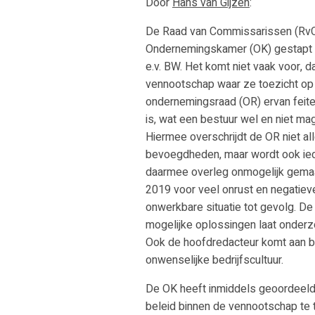
Door
Hans van Gijzen
:
De Raad van Commissarissen (RvC
Ondernemingskamer (OK) gestapt o
e.v. BW. Het komt niet vaak voor, d
vennootschap waar ze toezicht op
ondernemingsraad (OR) ervan feitel
is, wat een bestuur wel en niet 
Hiermee overschrijdt de OR niet al
bevoegdheden, maar wordt ook ie
daarmee overleg onmogelijk gemaa
2019 voor veel onrust en negatieve 
onwerkbare situatie tot gevolg. De
mogelijke oplossingen laat onder
Ook de hoofdredacteur komt aan b
onwenselijke bedrijfscultuur.
De OK heeft inmiddels geoordeeld,
beleid binnen de vennootschap te t