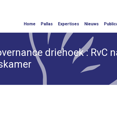
Home
Pallas
Expertises
Nieuws
Public
overnance driehoek : RvC n
skamer