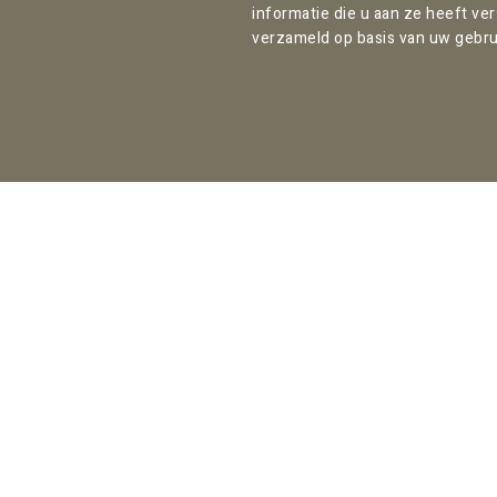
informatie die u aan ze heeft ve
verzameld op basis van uw gebru
Contact:
Kantooradres Amsterdam:
T:
+31 (0) 85 070 47 12
Willemsparkweg 82
F: +31 (0) 85 303 12 29
1071 HL Amsterdam
info@pallas.nl
Nederland
Direct naar: