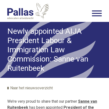
Newly appointed AIJA
President Labour &
Immigration Law
Commission: Sanne van
Ruitenbeek
Naar het nieuwsoverzicht
We’re very proud to share that our partner
Sanne van
Ruitenbeek
has been appointed
President of the