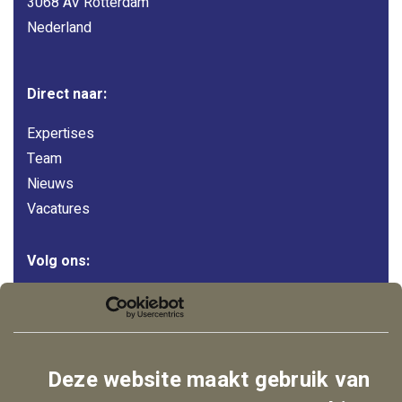
3068 AV Rotterdam
Nederland
Direct naar:
Expertises
Team
Nieuws
Vacatures
Volg ons:
LinkedIn
Instagram
Facebook
Deze website maakt gebruik van
YouTube