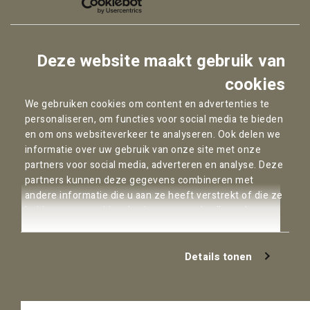
Instagram
Facebook
Deze website maakt gebruik van
YouTube
cookies
We gebruiken cookies om content en advertenties te
personaliseren, om functies voor social media te bieden
Copyright © 2026
Pallas Advocaten
en om ons websiteverkeer te analyseren. Ook delen we
informatie over uw gebruik van onze site met onze
Privacybeleid
partners voor social media, adverteren en analyse. Deze
Cookie statement
partners kunnen deze gegevens combineren met
Algemene Voorwaarden
andere informatie die u aan ze heeft verstrekt of die ze
Disclaimer
hebben verzameld op basis van uw gebruik van hun
Klachtenregeling
services.
AI-Beleid
Details tonen
Ons kantoor kan geen derdengelden ontvangen omdat
wij geen stichting derdengelden hebben