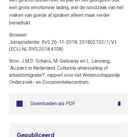
een geschil tussen een au pair en het gastgezin ook
een grote emotionele lading, wat de noodzaak van het
maken van goede afspraken alleen maar verder
benadrukt.
Bronnen
Jurisprudentie: RvS 26-11-2018, 201802152/1/V1
(ECLI:NL:RVS:2018:4108)
Bron: J.M.D. Schans, M. Galloway en L. Lansang,
‘Au pairs in Nederland. Culturele uitwisseling of
arbeidsmigratie?’, rapport voor het Wetenschappelijk
Onderzoek- en Documentatiecentrum.
Downloaden als PDF
Gepubliceerd