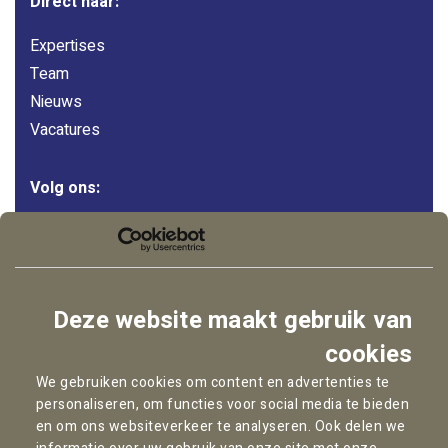
Direct naar:
Expertises
Team
Nieuws
Vacatures
Volg ons:
LinkedIn
Instagram
Facebook
Deze website maakt gebruik van
YouTube
cookies
We gebruiken cookies om content en advertenties te
personaliseren, om functies voor social media te bieden
Copyright © 2026
Pallas Advocaten
en om ons websiteverkeer te analyseren. Ook delen we