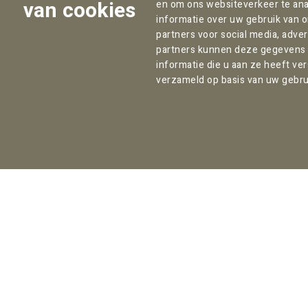
van cookies
en om ons websiteverkeer te ana
informatie over uw gebruik van 
partners voor social media, adve
partners kunnen deze gegevens
informatie die u aan ze heeft ve
verzameld op basis van uw gebru
Contact:
Kantooradres Amsterdam:
T:
+31 (0) 85 070 47 12
Willemsparkweg 82
F: +31 (0) 85 303 12 29
1071 HL Amsterdam
info@pallas.nl
Nederland
Direct naar:
Expertises
Team
Nieuws
Vacatures