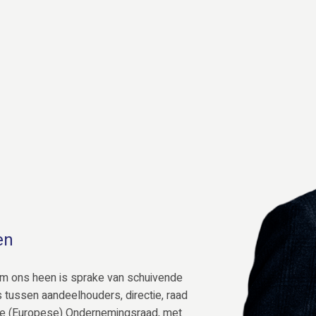
en
om ons heen is sprake van schuivende
s tussen aandeelhouders, directie, raad
de (Europese) Ondernemingsraad, met