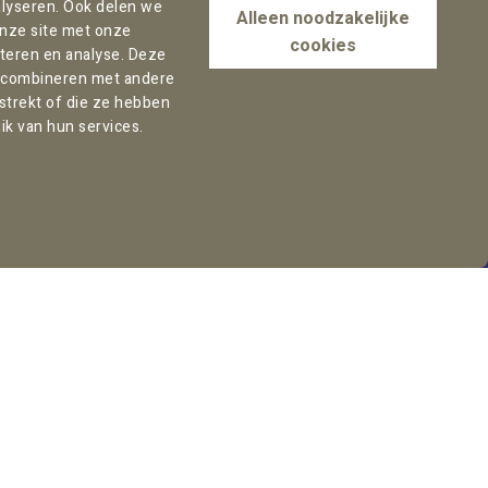
lyseren. Ook delen we
Alleen noodzakelijke
onze site met onze
cookies
rteren en analyse. Deze
 combineren met andere
rstrekt of die ze hebben
ik van hun services.
Kantooradres Rotterdam:
Marten Meesweg 8
3068 AV Rotterdam
Nederland
Volg ons:
LinkedIn
Instagram
Facebook
YouTube